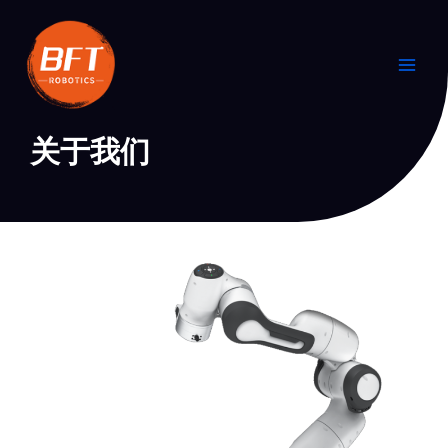
跳
Main
至
Men
内
容
关于我们