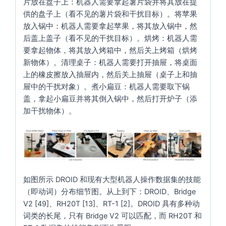
片放在盘子上
：机器人需要拿起薯片袋并将其放在提
供的盘子上（看不见的薯片袋和干扰目标）。
将苹果
放入锅中
：机器人需要拿起苹果，将其放入锅中，然
后盖上盖子（看不见的干扰目标）。
烘烤
：机器人需
要拿起物体，将其放入烤箱中，然后关上烤箱（烘烤
新物体）。
清理桌子
：机器人需要打开抽屉，将桌面
上的橡皮擦放入抽屉内，然后关上抽屉（桌子上和抽
屉中的干扰对象）。
煮小扁豆
：机器人需要取下锅
盖，拿起小扁豆并将其倒入锅中，然后打开炉子（添
加干扰物体）。
如图所示 DROID 和现有大型机器人操作数据集的技能
（即动词）分布细节图。从上到下：DROID、Bridge
V2 [49]、RH20T [13]、RT-1 [2]。DROID 具有多种动
词类的长尾，只有 Bridge V2 可以匹配，而 RH20T 和