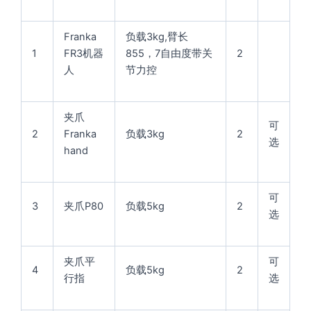
Franka
负载3kg,臂长
1
FR3机器
855，7自由度带关
2
人
节力控
夹爪
可
2
Franka
负载3kg
2
选
hand
可
3
夹爪P80
负载5kg
2
选
夹爪平
可
4
负载5kg
2
行指
选