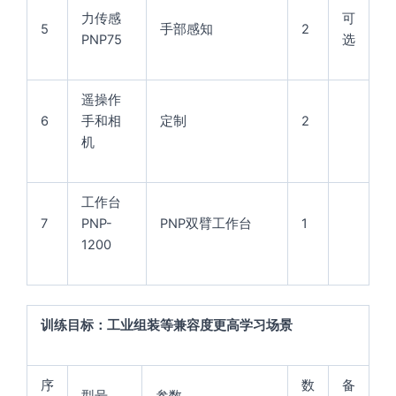
力传感
可
5
手部感知
2
PNP75
选
遥操作
6
手和相
定制
2
机
工作台
7
PNP-
PNP双臂工作台
1
1200
训练目标：工业组装等兼容度更高学习场景
序
数
备
型号
参数