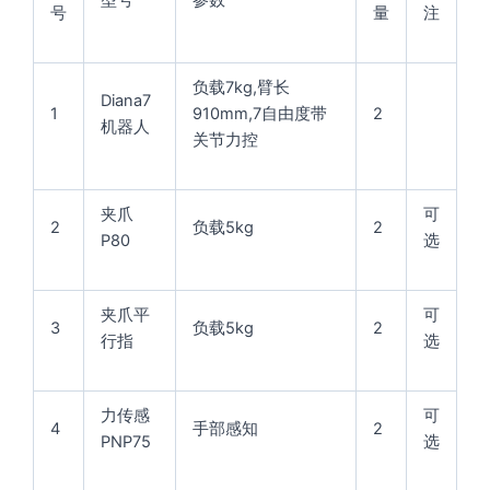
号
量
注
负载7kg,臂长
Diana7
1
910mm,7自由度带
2
机器人
关节力控
夹爪
可
2
负载5kg
2
P80
选
夹爪平
可
3
负载5kg
2
行指
选
力传感
可
4
手部感知
2
PNP75
选