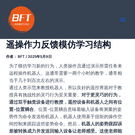
跳
Main
至
Men
内
容
遥操作力反馈模仿学习结构​​
作者：
BFT
/
2025年5月9日
为了模仿学习新的行为，人类操作员通过演示所需任务来
远程操作机器人。这通常需要一两个小时的教学，通常相
当于几十到百次左右的演示。
通过人类示范来教授机器人，所以良好的遥控界面对于教
授具有挑战性的灵巧行为至关重要。
对于更灵巧的行为，
通过双手触觉设备进行教授，遥控设备和机器人之间有位
置-位置耦合
。位置-位置耦合意味着输入设备将测量的姿
势作为命令发送给机器人，机器人使用基于扭矩的操作空
间控制来跟踪这些姿势命令。然后，
机器人的姿势跟踪误
差被转换成力并发送回输入设备让老师感受。这使老师能