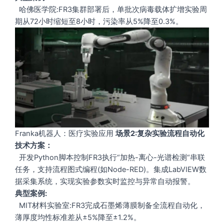
哈佛医学院:FR3集群部署后，单批次病毒载体扩增实验周
期从72小时缩短至8小时，污染率从5%降至0.3%。
Franka机器人：医疗实验应用
场景2:复杂实验流程自动化
技术方案：
开发Python脚本控制FR3执行“加热-离心-光谱检测“串联
任务，支持流程图式编程(如Node-RED)。集成LabVIEW数
据采集系统，实现实验参数实时监控与异常自动报警。
典型案例:
MIT材料实验室:FR3完成石墨烯薄膜制备全流程自动化，
薄厚度均性标准差从±5%降至±1.2%。