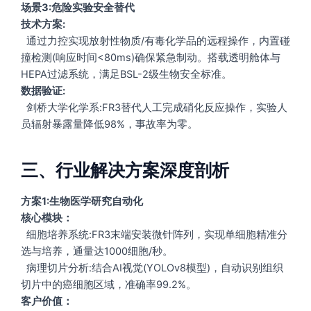
场景3:危险实验安全替代
技术方案:
通过力控实现放射性物质/有毒化学品的远程操作，内置碰
撞检测(响应时间<80ms)确保紧急制动。搭载透明舱体与
HEPA过滤系统，满足BSL-2级生物安全标准。
数据验证:
剑桥大学化学系:FR3替代人工完成硝化反应操作，实验人
员辐射暴露量降低98%，事故率为零。
三、行业解决方案深度剖析
方案1:生物医学研究自动化
核心模块：
细胞培养系统:FR3末端安装微针阵列，实现单细胞精准分
选与培养，通量达1000细胞/秒。
病理切片分析:结合AI视觉(YOLOv8模型)，自动识别组织
切片中的癌细胞区域，准确率99.2%。
客户价值：