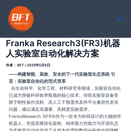
跳
Main
至
Men
内
容
Franka Research3(FR3)机器
人实验室自动化解决方案
作者：
BFT
/
2025年5月9日
——构建智能、高效、安全的下一代实验室生态系统
引
言：实验室自动化的
范式
变革
在生命科学、化学工程、材料研究等领域，实验室自动化
已成为突破科研效率瓶颈的核心技术。传统实验室设备受
限于刚性操作流程、高人工干预需求及跨平台兼容性差等
问题，难以满足高通量、高精度实验需求。
FrankaResearch 3(FR3)作为一款专为科研设计的七轴协作
机器人，凭借其模块化架构、纳米级力控能力与开源生态
为实验室自动化提供了从样本处理到数据分析的全链路解